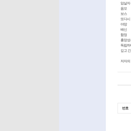
암살자
음모
보스
또다시
야망
배신
함정
흥망성
독립하
깊고 긴
저자의
번호