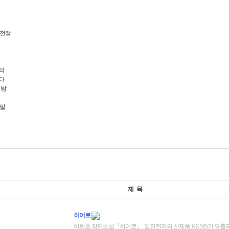
 전쟁
쇠
다
 밤
 말
제 목
히어로
이원호 장편소설『히어로』. 일진전자의 신제품 KE-505가 유출