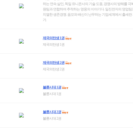
하는 연속 살인, 독일 유니온사의 기술 도용, 경쟁사의 방해를 극
원팀과 연합하여 추적하는 영웅의 이야기다. 일진전자의 영업팀
치열한 생존경쟁. 음모와 배신이 난무하는 기업세계에서 출세란
가.
제국의탄생 1권
제국의탄생 1권
제국의탄생 2권
제국의탄생 2권
불륜시대 1권
불륜시대 1권
불륜시대 2권
불륜시대 2권