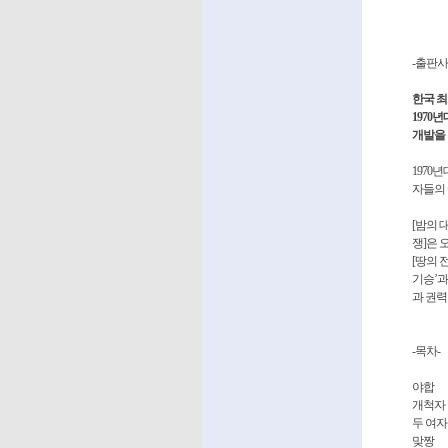
-출판사
한국 
1970
개발을 
1970
자들의 
[밤의 
쟁]은 
[땅의 
기승’과
과 권력
-목차-
야합
개척자
두 여자
맞짱