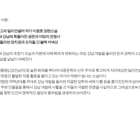
 서평-
최고의 밀리언셀러 작가 이원호 장편소설
년대 강남에 휘몰아친 생존과 야망의 전쟁사
둘러싼 정치권과 조직들 간 블랙 커넥션
년대 강남의 초창기 모습과 자본에 의해 빠르게 변화되는 과정, 강남 개발을 둘러싼 돈과 권력의 
삶을 낱낱이 파헤친다.
대통령], [강안남자] 등 숱한 화제를 뿌리며 대중문학의 선두 주자로 확고하게 자리매김한 밀리언
오랫동안 활발한 작품 활동을 펼치고 있는 작가의 역량이 빛나는 소설이다.
전쟁]은 1970년대를 무대로 강남 개발을 둘러싼 치열한 암투와 세력 다툼 등을 흥미진진하게 담아
 주변 인물들을 통해서 강남 개발에 사활을 건 자들의 극렬한 전쟁을 사실적으로 그려냄으로써 
을 향한 인간의 맹목적인 열망과 몸부림을 생생하게 보여준다.