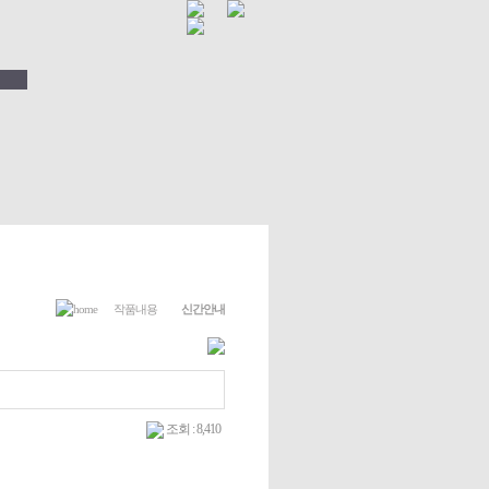
작품내용
신간안내
조회 : 8,410