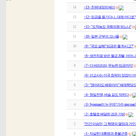
14
<13> 친위대장의 배신
(3)
13
<12> 임금을 옮기다니...대체 어디로?
12
<11> "도적놈도 국회의원 되느냐"
(3)
11
<10> 일본 군부의 끄나풀
(2)
10
<9> "국모 살해? 임금은 뭘 하시고?"
(4
9
<8> 생전처음 받은 월급 20불, 어머
8
<7> 다 버리리라, 무능한 임금까지!
(2)
7
<6> 선교사는 미국 침략의 앞잡이 
6
<5> "영어라도 배워야지" 배재학당
5
<4> 청일전쟁, 벼슬 길도 막히다
(2)
4
<3> Syngman이 누구야? 가수 sing man?
3
<2> 호텔로 배달된 검은 가방
(6)
2
“인간 이승만, 그 혁명의 열망과 거인의
1
<1> 자살한 대통령과 촛불군중
(17)