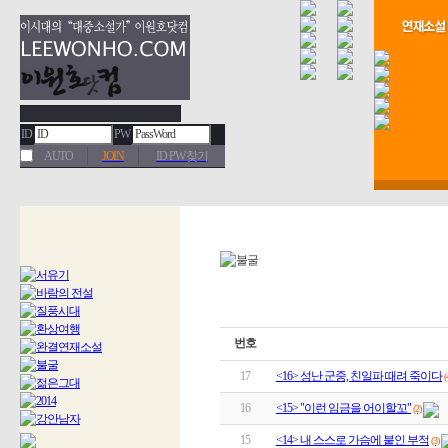
ID
PW
AUTO
JOIN
ID·PW 찾기
번호
17
<16> 성난 군중, 친일파 때려 죽이다
(
16
<15> "이런 임금을 어이할꼬"
(2)
15
<14> 내 스스로 가슴에 붙인 부적
(3)