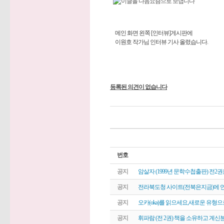
메인 화면 왼쪽 [인터뷰]게시판에
이원호 작가님 인터뷰 기사 올렸습니다.
등록된 의견이 없습니다
번호
공지
암살자 (1999년 문학수첩출판) 전
공지
전라북도청 사이트(전북은지금)에 연
공지
오카(oka)를 읽으세요,새로운 유형으
공지
휘파람 (전 2권) 책을 소유하고 계신