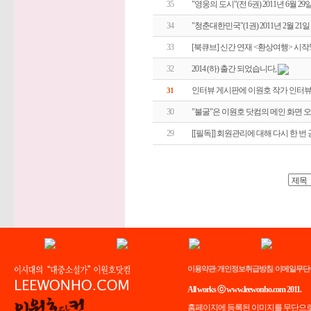
35
"영웅의 도시"(전 6권) 2011년 6월 29
34
"청춘대한민국"(1권) 2011년 2월 21
33
[북큐브] 신간 연재 <환상여행> 시작!
32
2014 (하) 출간 되었습니다,
인터뷰 게시판에 이원호 작가 인터
31
30
"불굴"은 이원호 닷컴의 메인 화면 
29
[[필독]] 회원관리에 대해 다시 한 
이용약관
개인정보취급방침
이메일무단
|
|
All works ⓒ www.leewonho.com 2011.
홈페이지에 등록된 이미지를 무단으로