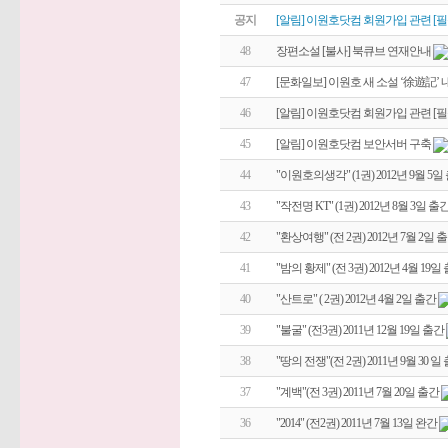
공지
[알림] 이원호닷컴 회원가입 관련 [필
48
장편소설 [불사] 북큐브 연재안내
47
[문화일보] 이원호 새 소설 ‘徐遊記’
46
[알림] 이원호닷컴 회원가입 관련 [필
45
[알림] 이원호닷컴 보안서버 구축
44
"이원호의생각" (1권) 2012년 9월 5일
43
"작전명 KT" (1권) 2012년 8월 3일 출
42
"환상여행" (전 2권) 2012년 7월 2일 
41
"밤의 황제" (전 3권) 2012년 4월 19일
40
"산트로" ( 2권) 2012년 4월 2일 출간
39
"불굴" (전3권) 2011년 12월 19일 출간
38
"땅의 전쟁"(전 2권) 2011년 9월 30 일
37
"계백"(전 3권) 2011년 7월 20일 출간
36
"2014" (전2권) 2011년 7월 13일 완간